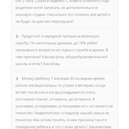
(по 2 часа, 2 раза в неделю). С нового учебного года
родители хотят записать их дополнительно в
хоровую студию. Насколько это полезно для детей и
не будет ли для них перегрузки?
Предстоит очередной призыв на воинскую
службу. По некоторым данным, до 70% ребят
призывного возраста не годны к службе в армии. В
чём причина? Какова роль общеобразовательной
школы в этом? Какой вы
Моему ребёнку 7 месяцев. В последнее время
(около месяца) малыш по утрам и вечерам, когда
встаёт после сна и когда укладывается спать,
постоянно плачет, отчаянно, до истерики. Я
укачиваю, уговариваю, успокаиваю его, но ничего не
помогает. Невропатолог и педиатр нашей семье не
помогли. Мы хотим понять: в чём причина такого
поведения ребёнка и что с этим делать? Заранее вам