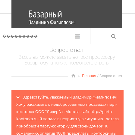
Вопрос-ответ
Здесь вы можете задать вопрос профессору
Базарному, а также посмотреть ответы
Главная
/ Вопрос-ответ
Здравствуйте, уважаемый Владимир Филлипович!
Хочу рассказать о недобросоветных продавцах парт-
конторок ООО "Лидер", г. Москва, сайт http://parta-
kontorka.ru. Я попала в неприятную ситуацию - хотела
приобрести парту-конторку для своей дочери. К
сожалению, оплатив 100% предоплаты, конторки мы