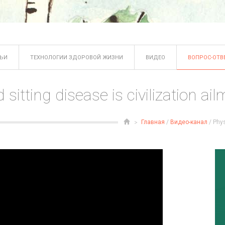
ТЬИ
ТЕХНОЛОГИИ ЗДОРОВОЙ ЖИЗНИ
ВИДЕО
ВОПРОС-ОТВ
sitting disease is civilization ai
Главная
/
Видео-канал
/ Phys