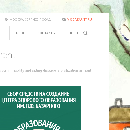
МОСКВА, СЕРГИЕВ-ПОСАД
V@BAZARNY.RU
ЕТ
БЛОГ
КОНТАКТЫ
ЦЕНТР
lment
ical Immobility and sitting disease is civilization ailment