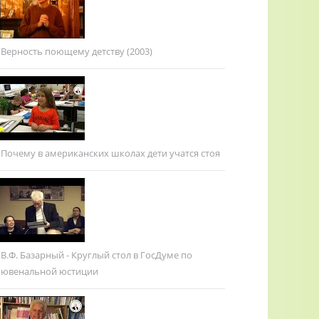
Верность поющему детству (2003)
Почему в американских школах дети учатся стоя
В.Ф. Базарный - Круглый стол в ГосДуме по
ювенальной юстиции