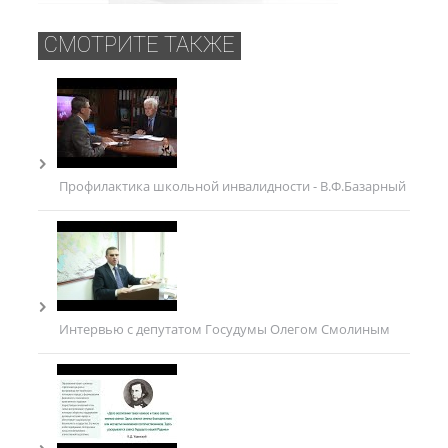
СМОТРИТЕ ТАКЖЕ
Профилактика школьной инвалидности - В.Ф.Базарный
Интервью с депутатом Госудумы Олегом Смолиным