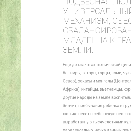
ПОДВЕСНАЯ ЛЮЛ
УНИВЕРСАЛЬНЫ
МЕХАНИЗМ, ОБ
СБАЛАНСИРОВА
МЛАДЕНЦА К Г
ЗЕМЛИ.
Еще до «наката» технической циви
башкиры, татары, горцы, коми, чук
Север), хакасы и монголы (Центра
Африка), китайцы, вьетнамцы, ко
другие народы на земле воспитыв
Значит, пребывание ребенка в гр
люльке несет в себе некую неосо
выработанную тысячелетиями культ
парадоксально, наука данный прием