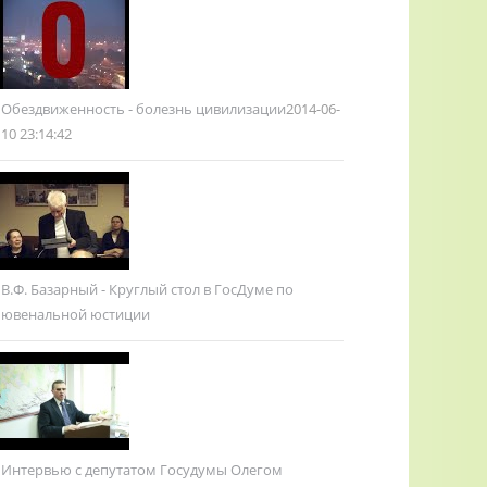
Обездвиженность - болезнь цивилизации
2014-06-
10 23:14:42
В.Ф. Базарный - Круглый стол в ГосДуме по
ювенальной юстиции
Интервью с депутатом Госудумы Олегом