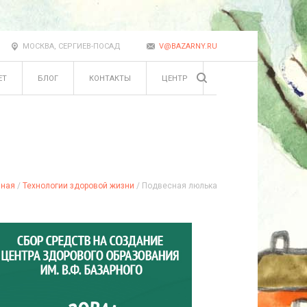
МОСКВА, СЕРГИЕВ-ПОСАД
V@BAZARNY.RU
ЕТ
БЛОГ
КОНТАКТЫ
ЦЕНТР
вная
/
Технологии здоровой жизни
/ Подвесная люлька