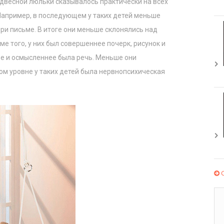
двесной люльки сказывалось практически на всех
Например, в последующем у таких детей меньше
ри письме. В итоге они меньше склонялись над
оме того, у них был совершеннее почерк, рисунок и
е и осмысленнее была речь. Меньше они
ом уровне у таких детей была нервнопсихическая
С