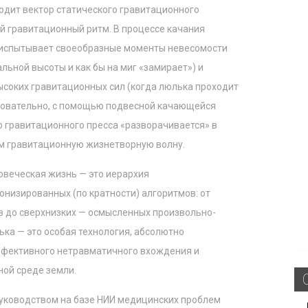
одит вектор статического гравитационного
й гравитационный ритм. В процессе качания
испытывает своеобразные моменты невесомости
льной высоты и как бы на миг «замирает») и
соких гравитационных сил (когда люлька проходит
едовательно, с помощью подвесной качающейся
 гравитационного пресса «разворачивается» в
м гравитационную жизнетворную волну.
ловеческая жизнь — это иерархия
низированных (по кратности) алгоритмов: от
в до сверхнизких — осмысленных произвольно-
ка — это особая технология, абсолютно
ффективного нетравматичного вхождения и
ной среде земли.
 руководством на базе НИИ медицинских проблем