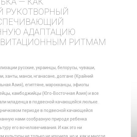
ЬКА — КАК
Й РУКОТВОРНЫЙ
ЕСПЕЧИВАЮЩИЙ
ННУЮ АДАПТАЦИЮ
РАВИТАЦИОННЫМ РИТМАМ
лизации русские, украинцы, белорусы, чуваши,
чи, ханты, манси, нганасане, долгане (Крайний
льная Азия), египтяне, марокканцы, эфиопы
рейцы, камбоджийцы (Юго-Восточная Азия) и все
али младенца в подвесной качающейся люльке.
удничковом периоде в подвесной качающейся
знанную нами сообразную природе ребенка
уру его вочеловечивания. И как это ни
 культуры не только не изучила, но и, как и многое