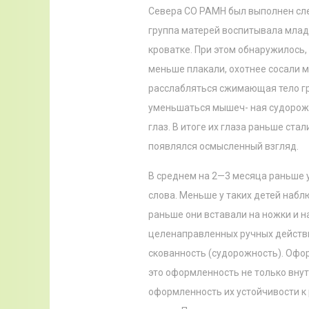
Севера СО РАМН был выполнен сле
группа матерей воспитывала млад
кроватке. При этом обнаружилось,
меньше плакали, охотнее сосали м
расслабляться сжимающая тело г
уменьшаться мышеч- ная судорожн
глаз. В итоге их глаза раньше стал
появлялся осмысленный взгляд.
В среднем на 2—3 месяца раньше 
слова. Меньше у таких детей набл
раньше они вставали на ножки и н
целенаправленных ручных действи
скованность (судорожность). Офо
это оформленность не только внут
оформленность их устойчивости 