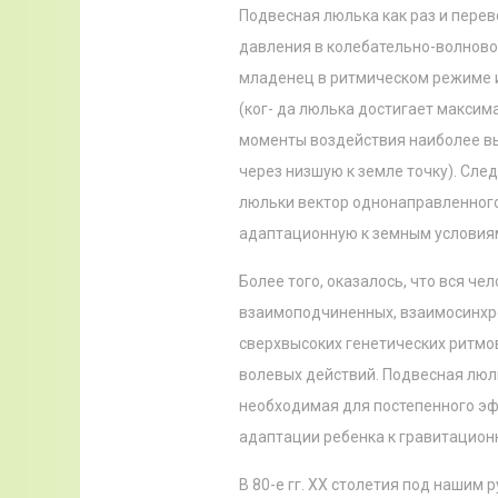
Подвесная люлька как раз и перев
давления в колебательно-волново
младенец в ритмическом режиме 
(ког- да люлька достигает максима
моменты воздействия наиболее вы
через низшую к земле точку). Сл
люльки вектор однонаправленного
адаптационную к земным условия
Более того, оказалось, что вся че
взаимоподчиненных, взаимосинхро
сверхвысоких генетических ритмо
волевых действий. Подвесная люль
необходимая для постепенного э
адаптации ребенка к гравитацион
В 80-е гг. ХХ столетия под нашим