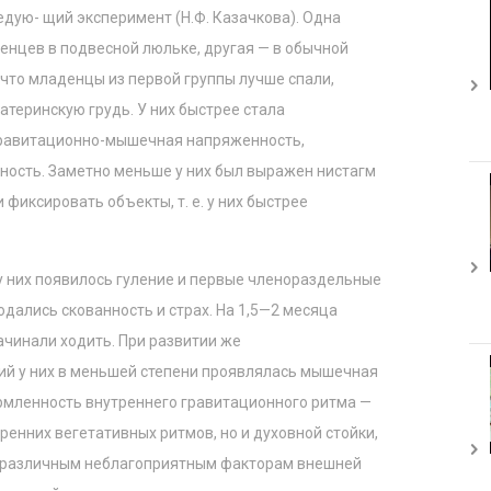
дую- щий эксперимент (Н.Ф. Казачкова). Одна
енцев в подвесной люльке, другая — в обычной
 что младенцы из первой группы лучше спали,
атеринскую грудь. У них быстрее стала
равитационно-мышечная напряженность,
ость. Заметно меньше у них был выражен нистагм
и фиксировать объекты, т. е. у них быстрее
у них появилось гуление и первые членораздельные
юдались скованность и страх. На 1,5—2 месяца
ачинали ходить. При развитии же
й у них в меньшей степени проявлялась мышечная
рмленность внутреннего гравитационного ритма —
ренних вегетативных ритмов, но и духовной стойки,
к различным неблагоприятным факторам внешней