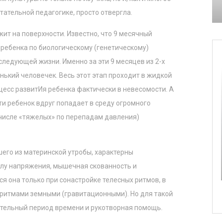
тательной педагогике, просто отвергла.
жит на поверхности. Известно, что 9 месячный
 ребенка по биологическому (генетическому)
ледующей жизни. Именно за эти 9 месяцев из 2-х
ький человечек. Весь этот этап проходит в жидкой
цесс развитИя ребенка фактически в невесомости. А
ти ребенок вдруг попадает в среду огромного
 числе «тяжелых» по перепадам давления)
его из материнской утробы, характерны
елу напряжения, мышечная скованность и
я она только при сонастройке телесных ритмов, в
 ритмами земными (гравитационными). Но для такой
 тельный период времени и рукотворная помощь.