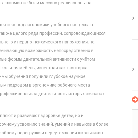
таклизмов не были массово реализованы на
ся перевод эргономики учебного процесса в
так же целого ряда профессий, сопровождающихся
ьного и нервно-психического напряжения, на
печивающую возможность непосредственно в
ые формы двигательной активности с учётом
кольная мебель, известная как «конторка
жимы обучения получили глубокое научное
ым подходом в эргономике рабочего места
профессиональная деятельность которых связана с
пляют и развивают здоровье детей, но и
рочному усвоению знаний, умений и навыков в более
проблему перегрузки и переутомления школьников.