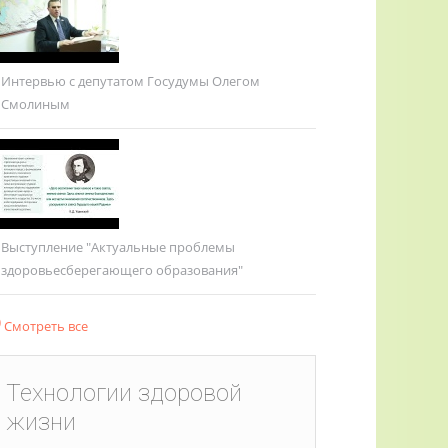
Интервью с депутатом Госудумы Олегом
Смолиным
Выступление "Актуальные проблемы
здоровьесберегающего образования"
Смотреть все
Технологии здоровой
жизни