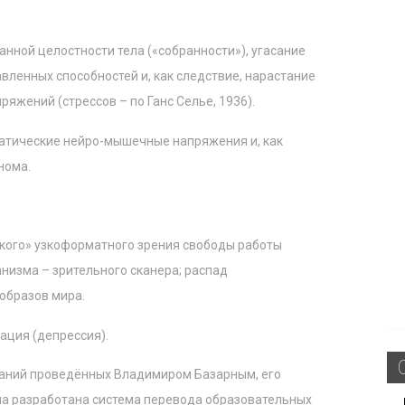
нной целостности тела («собранности»), угасание
ленных способностей и, как следствие, нарастание
яжений (стрессов – по Ганс Селье, 1936).
атические нейро-мышечные напряжения и, как
нома.
кого» узкоформатного зрения свободы работы
низма – зрительного сканера; распад
образов мира.
ация (депрессия).
ваний проведённых Владимиром Базарным, его
а разработана система перевода образовательных