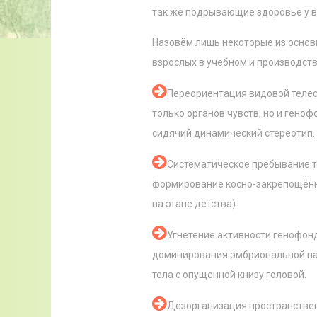
так же подрывающие здоровье у в
Назовём лишь некоторые из основ
взрослых в учебном и производст
Переориентация видовой телес
только органов чувств, но и гено
сидячий динамический стереотип.
Систематическое пребывание те
формирование косно-закрепощённо
на этапе детства).
Угнетение активности генофон
доминирования эмбриональной па
тела с опущенной книзу головой.
Дезорганизация пространствен