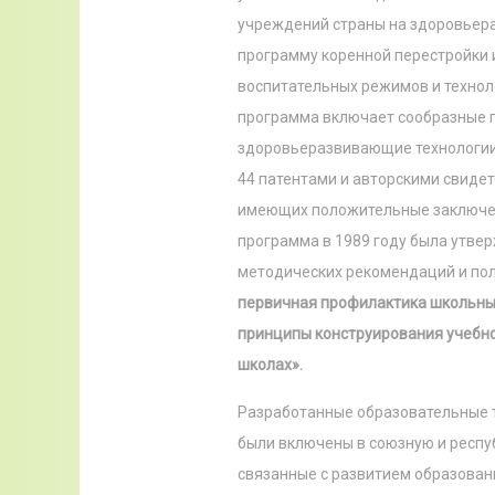
учреждений страны на здоровьера
программу коренной перестройки 
воспитательных режимов и технол
программа включает сообразные 
здоровьеразвивающие технологии
44 патентами и авторскими свидет
имеющих положительные заключен
программа в 1989 году была утве
методических рекомендаций и по
первичная профилактика школьны
принципы конструирования учебно
школах».
Разработанные образовательные т
были включены в союзную и респ
связанные с развитием образован