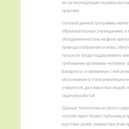
из-за последующих социальных ка
практике.
Основой данной программы являет
образовательных учреждениях, а 
обездвиженностью на фоне зрител
природосообразную основу, обес
процессе труда поддерживать мал
требования организма человека. Ш
Базарного» и связанные с ней ре
обоснования и стали революционн
учащегося, да и взрослых людей, 
сидячей работой.
Данные технологии не просто укре
способствуют более глубокому и п
короткие сроки, снимая при этом 