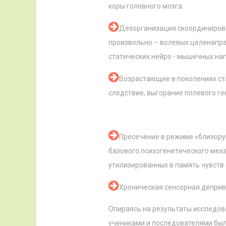
коры головного мозга.
Дезорганизация скоординирова
произвольно – волевых целенаправ
статических нейро - мышечных напр
Возрастающие в поколениях ст
следствие, выгорание полевого ге
Пресечение в режиме «близору
базового психогенетического меха
утилизированных в память чувств 
Хроническая сенсорная деприв
Опираясь на результаты исследо
учениками и последователями был