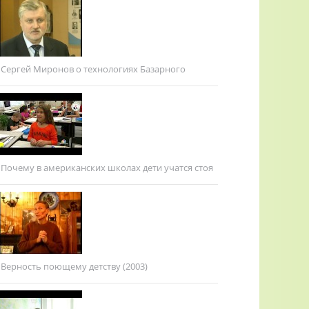
Сергей Миронов о технологиях Базарного
Почему в американских школах дети учатся стоя
Верность поющему детству (2003)