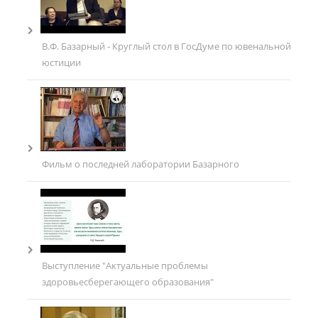
В.Ф. Базарный - Круглый стол в ГосДуме по ювенальной
юстиции
Фильм о последней лаборатории Базарного
Выступление "Актуальные проблемы
здоровьесберегающего образования"