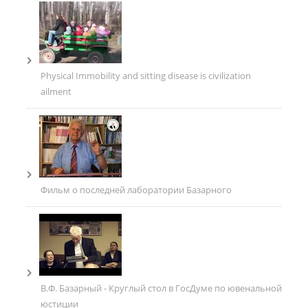
Physical Immobility and sitting disease is civilization
ailment
Фильм о последней лаборатории Базарного
В.Ф. Базарный - Круглый стол в ГосДуме по ювенальной
юстиции