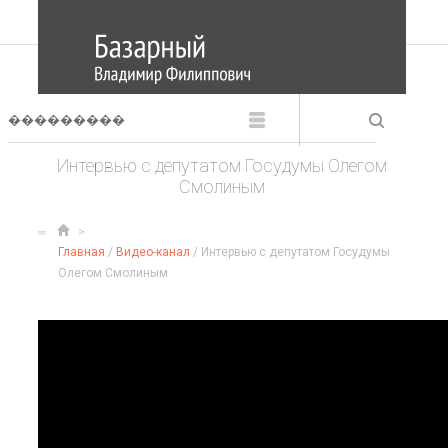
Интервью с депутатом Госудумы Олегом
Смолиным
Главная
/
Видео-канал
/ Интервью с депутатом Госудумы
Олегом Смолиным