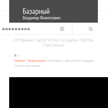
Интервью с депутатом Госудумы Олегом
Смолиным
Главная
/
Видео-канал
/ Интервью с депутатом Госудумы
Олегом Смолиным