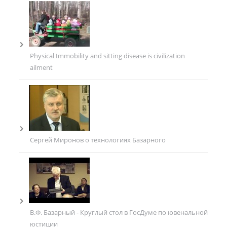
Physical Immobility and sitting disease is civilization
ailment
Сергей Миронов о технологиях Базарного
В.Ф. Базарный - Круглый стол в ГосДуме по ювенальной
юстиции