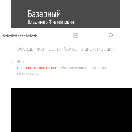
Обездвиженность - болезнь цивилизации
Главная
/
Видео-канал
/ Обездвиженность - болезнь
цивилизации