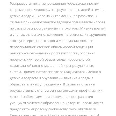
Раскрывается негативное влияние «обездвиженности»
современного человека, в первую очередь детей в семье,
детском саду и школе на их гармоничное развитие. В
фильме принимают участие ведущие специалисты России
по самым распространенным патологиям. Мнение врачей
и учёных однозначно: движение -- это жизнь, и нарушение
этого универсального закона мироздания, является
первопричиной стойкой общемировой тенденции
резкого «омоложения» и роста патологий, особенно
нервно-психической сферы, сердечнососудистой,
дыхательной костно-мышечной и репродуктивных
систем. Причём патологии эти закладываются именно в
детском возрасте и обусловлены влиянием среды в
образовательных учреждениях. В фильме показаны
результативные отечественные методики профилактики
детской заболеваемости и гармоничного развития
учащихся в системе образования, которые Россия может
предложить мировому сообществу. www.obrzdrav.ru
Педагогическая поэма 21 века: нам нужна иная школа!