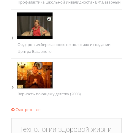
Профилактика школьной инвалидности - В.Ф.Базарный
О здоровьесберегающих технологиях и создании
Центра Базарного
Верность поющему детству (2003)
Смотреть все
Технологии здоровой жизни