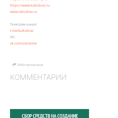
https://www.kultobraz.ru
www.obrzdrav.ru
Телеграм-канал:
t.me/kultobraz
VK:
vk.com/zstcenter
10543 просмотров
КОММЕНТАРИИ