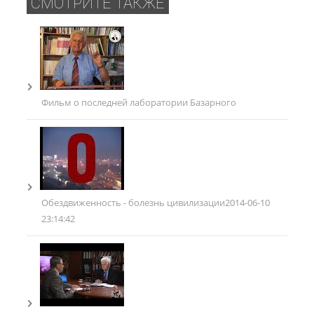
СМОТРИТЕ ТАКЖЕ
Фильм о последней лаборатории Базарного
Обездвиженность - болезнь цивилизации
2014-06-10
23:14:42