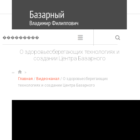
О здоровьесберегающих технологиях и
создании Центра Базарного
Главная
/
Видео-канал
/ О здоровьесберегающих
технологиях и создании Центра Базарного