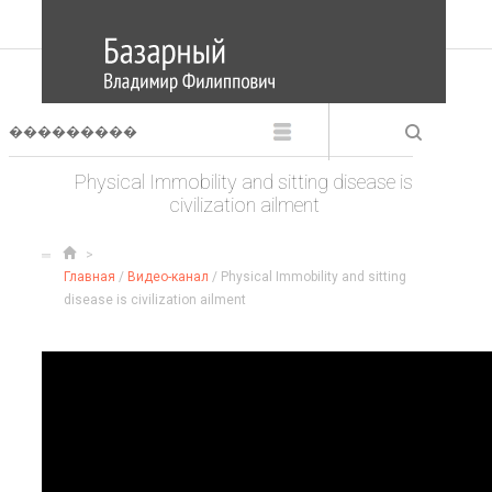
Physical Immobility and sitting disease is
civilization ailment
Главная
/
Видео-канал
/ Physical Immobility and sitting
disease is civilization ailment