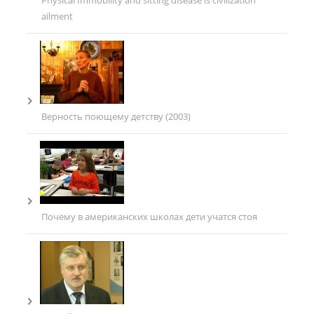
Physical Immobility and sitting disease is civilization
ailment
Верность поющему детству (2003)
Почему в американских школах дети учатся стоя