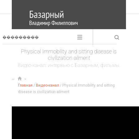
Physical Immobility and sitting disease is
civilization ailment
Видео-канал: интервью с Базарным, фильмы.
Главная
/
Видео-канал
/ Physical Immobility and sitting
disease is civilization ailment