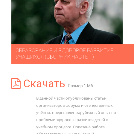
ОБРАЗОВАНИЕ И ЗДОРОВОЕ РАЗВИТИЕ
УЧАЩИХСЯ (СБОРНИК ЧАСТЬ 1)
Скачать
Размер:1 Мб
В данной части опубликованы статьи
организаторов форума и отечественных
учёных, представлен зарубежный опыт по
проблеме здорового развития детей в
учебном процессе. Показана работа