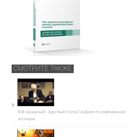
СМОТРИТЕ ТАКЖЕ
В.Ф. Базарный - Круглый стол в ГосДуме по ювенальной
юстиции