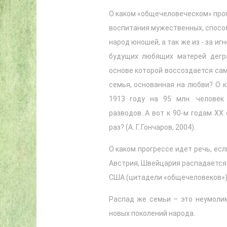
О каком «общечеловеческом» прог
воспитания мужественных, способ
народ юношей, а так же из - за и
будущих любящих матерей дегра
основе которой воссоздается сам
семья, основанная на любви? О к
1913 году на 95 млн. человек
разводов. А вот к 90-м годам ХХ
раз? (А. Г. Гончаров, 2004).
О каком прогрессе идет речь, есл
Австрия, Швейцария распадается б
США (цитадели «общечеловеков») р
Распад же семьи – это неумоли
новых поколений народа.