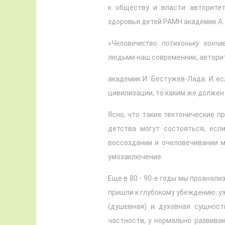
к обществу и власти авторитет
здоровья детей РАМН академик А. 
«
Человечество потихоньку кончае
людьми наш современник, автори
академик И. Бестужев-Лада. И ес
цивилизации, то каким же должен 
Ясно, что такие тектонические 
детства могут состояться, есл
воссоздании и очеловечивании м
умозаключение.
Еще в 80 - 90-е годы мы проанали
пришли к глубокому убеждению: у
(душевная) и духовная сущност
частности, у нормально развива