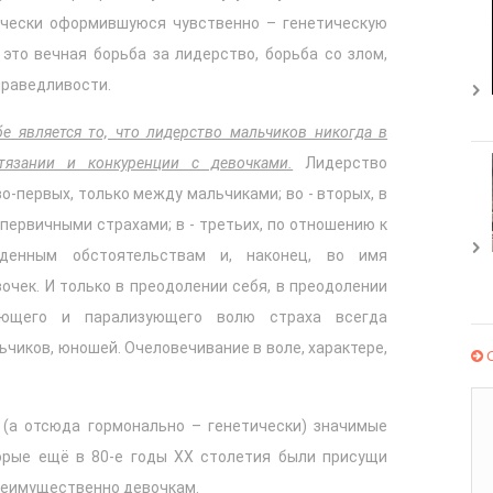
чески оформившуюся чувственно – генетическую
это вечная борьба за лидерство, борьба со злом,
праведливости.
 является то, что лидерство мальчиков никогда в
тязании и конкуренции с девочками.
Лидерство
о-первых, только между мальчиками; во - вторых, в
первичными страхами; в - третьих, по отношению к
денным обстоятельствам и, наконец, во имя
очек. И только в преодолении себя, в преодолении
ающего и парализующего волю страха всегда
чиков, юношей. Очеловечивание в воле, характере,
С
(а отсюда гормонально – генетически) значимые
торые ещё в 80-е годы ХХ столетия были присущи
реимущественно девочкам.