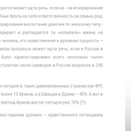
рессе может идти речь, если из - за игнорирования
ных брать на себя ответственность за семью, род,
гнорирования воспитания девочек по женскому типу -
дирует и распадается та «колыбель» жизни, на
 человек, его нравственная и духовная сущность –
аком прогрессе может идти речь, если в России в
 было зарегистрировано всего несколько тысяч
 столетия число разводов в России возросло в 240
и сегодня в таких цивилизованных странах как ФРГ,
олее 13 браков, а в Швеции и Дании – 45%. А вот в
аспад браков достиг сегодня уже 70% (?!).
мое падение духовно – нравственного потенциала