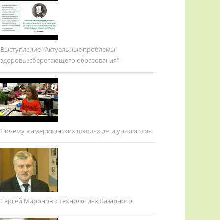
Выступление "Актуальные проблемы
здоровьесберегающего образования"
Почему в американских школах дети учатся стоя
Сергей Миронов о технологиях Базарного