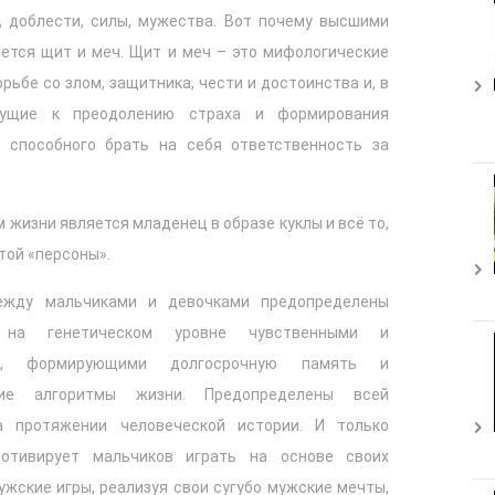
, доблести, силы, мужества. Вот почему высшими
ется щит и меч. Щит и меч – это мифологические
рьбе со злом, защитника, чести и достоинства и, в
дущие к преодолению страха и формирования
, способного брать на себя ответственность за
жизни является младенец в образе куклы и всё то,
той «персоны».
ежду мальчиками и девочками предопределены
 на генетическом уровне чувственными и
ми, формирующими долгосрочную память и
кие алгоритмы жизни. Предопределены всей
а протяжении человеческой истории. И только
мотивирует мальчиков играть на основе своих
мужские игры, реализуя свои сугубо мужские мечты,