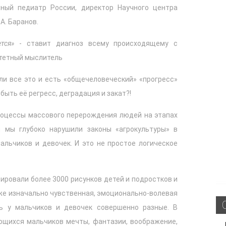
ный педиатр России, директор Научного центра
А. Баранов.
тся»
- ставит диагноз всему происходящему с
тетный мыслитель
ли все это и есть «общечеловеческий» «прогресс»
быть её регресс, деградация и закат?!
процессы массового перерождения людей на этапах
и мы глубоко нарушили законы «агрокультуры» в
альчиков и девочек. И это не простое логическое
зировали более 3000 рисунков детей и подростков и
же изначально чувственная, эмоционально-волевая
ь у мальчиков и девочек совершенно разные. В
ющихся мальчиков мечты, фантазии, воображение,