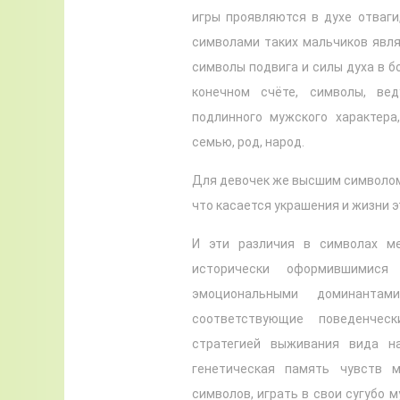
игры проявляются в духе отваги
символами таких мальчиков явля
символы подвига и силы духа в бо
конечном счёте, символы, ве
подлинного мужского характера
семью, род, народ.
Для девочек же высшим символом 
что касается украшения и жизни э
И эти различия в символах м
исторически оформившимися
эмоциональными доминанта
соответствующие поведенчес
стратегией выживания вида н
генетическая память чувств 
символов, играть в свои сугубо 