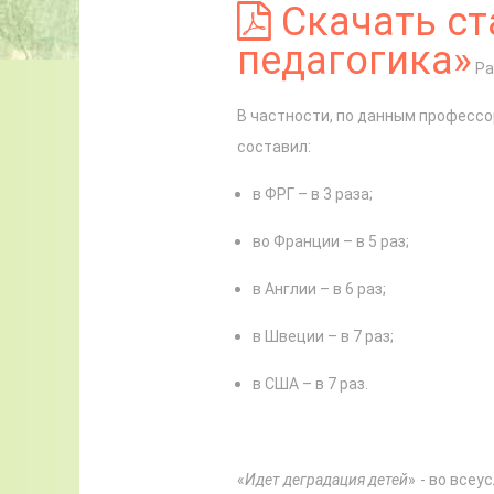
Скачать ст
педагогика»
Ра
В частности, по данным профессор
составил:
в ФРГ – в 3 раза;
во Франции – в 5 раз;
в Англии – в 6 раз;
в Швеции – в 7 раз;
в США – в 7 раз.
«
Идет деградация детей
» - во все