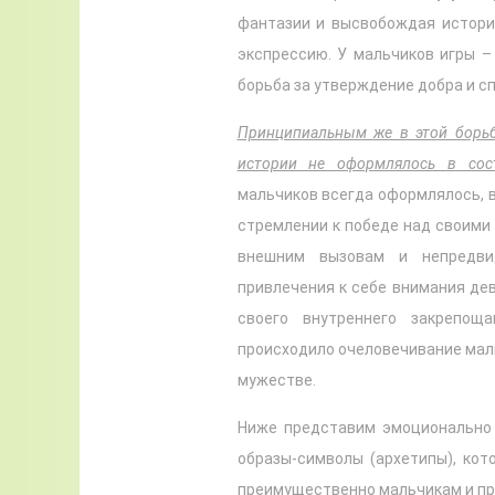
фантазии и высвобождая истори
экспрессию. У мальчиков игры – 
борьба за утверждение добра и с
Принципиальным же в этой борьбе
истории не оформлялось в сос
мальчиков всегда оформлялось, в
стремлении к победе над своими 
внешним вызовам и непредви
привлечения к себе внимания дев
своего внутреннего закрепощ
происходило очеловечивание маль
мужестве.
Ниже представим эмоционально 
образы-символы (архетипы), ко
преимущественно мальчикам и п