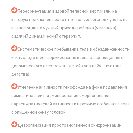
Переориентация видовой телесной вертикали, на
которую подключёна работа не только органов чувств, но
и генофонда на чуждый природе ребёнка (человека)
сидячий динамический стереотип.
Систематическое пребывание тела в обездвиженности
и, как следствие, формирование косно-закрепощённого
динамического стереотипа (детей «овощей» - на этапе
детства).
Угнетение активности генофонда на фоне подавления
симпатической и доминирования эмбриональной
парасимпатической активности в режиме согбенного тела
с опущенной книзу головой.
Дезорганизация пространственной синхронизации