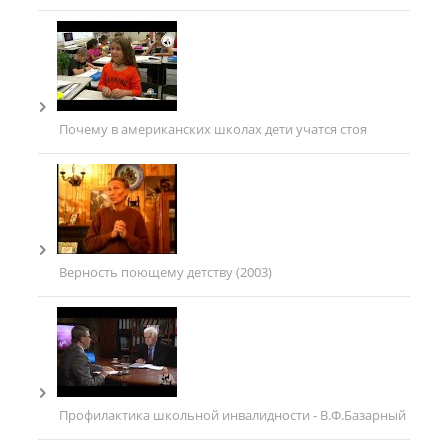
Почему в американских школах дети учатся стоя
Верность поющему детству (2003)
Профилактика школьной инвалидности - В.Ф.Базарный