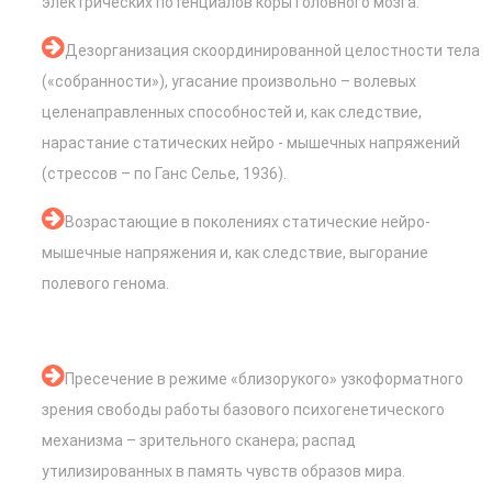
электрических потенциалов коры головного мозга.
Дезорганизация скоординированной целостности тела
(«собранности»), угасание произвольно – волевых
целенаправленных способностей и, как следствие,
нарастание статических нейро - мышечных напряжений
(стрессов – по Ганс Селье, 1936).
Возрастающие в поколениях статические нейро-
мышечные напряжения и, как следствие, выгорание
полевого генома.
Пресечение в режиме «близорукого» узкоформатного
зрения свободы работы базового психогенетического
механизма – зрительного сканера; распад
утилизированных в память чувств образов мира.