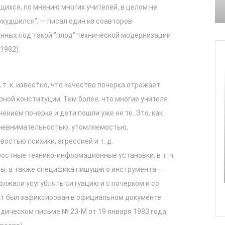
ихся, по мнению многих учителей, в целом не
 ухудшился", — писал один из соавторов
нных под такой "плод" технической модернизации
1982).
 т. к. известно, что качество почерка отражает
ной конституции. Тем более, что многие учителя
ением почерка и дети пошли уже не те. Это, как
 невнимательностью, утомляемостью,
стью психики, агрессией и т. д.
остные технико-информационные установки, в т. ч.
оны, а также специфика пишущего инструмента —
должали усугублять ситуацию и с почерком и со
кт был зафиксирован в официальном документе
дическом письме № 23-М от 19 января 1983 года