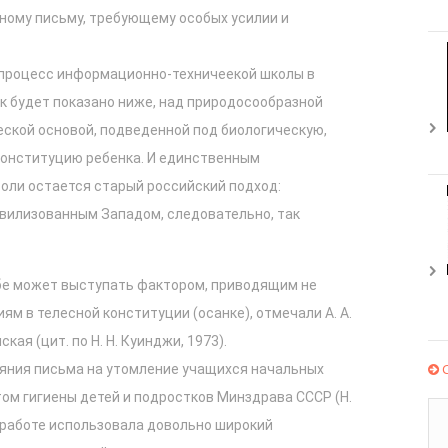
ному письму, требующему особых усилии и
процесс информационно-техничеекой школы в
ак будет показано ниже, над природосообразной
ской основой, подведенной под биологическую,
конституцию ребенка. И единственным
оли остается старый российский подход:
вилизованным Западом, следовательно, так
ебе может выступать фактором, приводящим не
ям в телесной конституции (осанке), отмечали А. А.
кая (цит. по Н. Н. Куинджи, 1973).
С
яния письма на утомление учащихся начальных
ом гигиены детей и подростков Минздрава СССР (Н.
в работе использовала довольно широкий