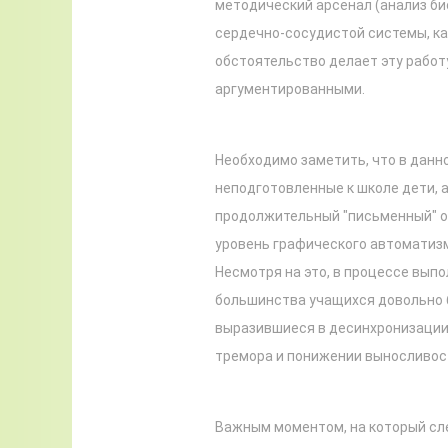
методический арсенал (анализ би
сердечно-сосудистой системы, кач
обстоятельство делает эту работу
аргументированными.
Необходимо заметить, что в данн
неподготовленные к школе дети, 
продолжительный "письменный" о
уровень графического автоматиз
Несмотря на это, в процессе вып
большинства учащихся довольно б
выразившиеся в десинхронизации
тремора и понижении выносливос
Важным моментом, на который сле