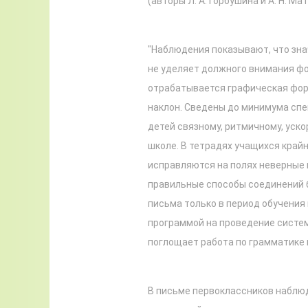
(авторы Л. А. Горбушина и А. Н. Ма
"Наблюдения показывают, что зна
не уделяет должного внимания ф
отрабатывается графическая фор
наклон. Сведены до минимума сп
детей связному, ритмичному, уск
школе. В тетрадях учащихся крайн
исправляются на полях неверные 
правильные способы соединений б
письма только в период обучения 
программой на проведение систе
поглощает работа по грамматике 
В письме первоклассников наблюд