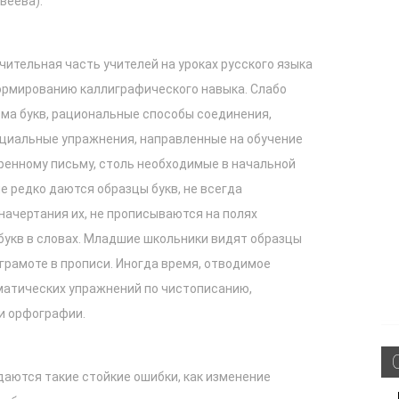
твеева).
чительная часть учителей на уроках русского языка
ормированию каллиграфического навыка. Слабо
ма букв, рациональные способы соединения,
ециальные упражнения, направленные на обучение
оренному письму, столь необходимые в начальной
е редко даются образцы букв, не всегда
начертания их, не прописываются на полях
укв в словах. Младшие школьники видят образцы
грамоте в прописи. Иногда время, отводимое
матических упражнений по чистописанию,
и орфографии.
аются такие стойкие ошибки, как изменение