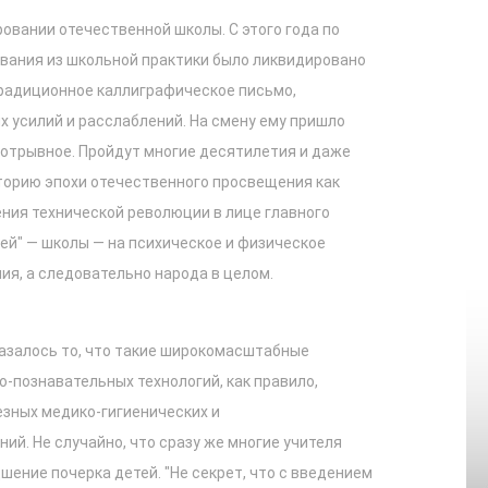
ровании отечественной школы. С этого года по
вания из школьной практики было ликвидировано
адиционное каллиграфическое письмо,
х усилий и расслаблений. На смену ему пришло
зотрывное. Пройдут многие десятилетия и даже
сторию эпохи отечественного просвещения как
ния технической революции в лице главного
ей" — школы — на психическое и физическое
я, а следовательно народа в целом.
азалось то, что такие широкомасштабные
-познавательных технологий, как правило,
езных медико-гигиенических и
й. Не случайно, что сразу же многие учителя
шение почерка детей. "Не секрет, что с введением