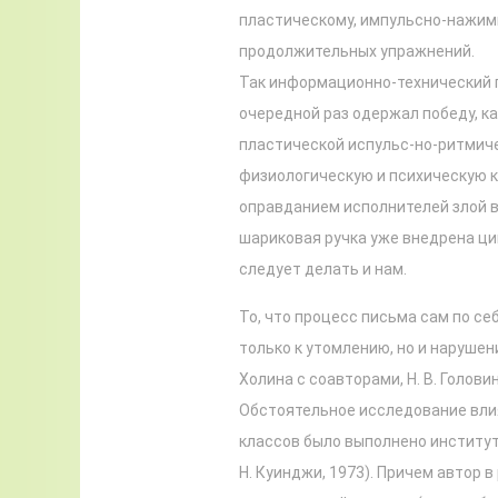
пластическому, импульсно-нажим
продолжительных упражнений.
Так информационно-технический 
очередной раз одержал победу, к
пластической испульс-но-ритмиче
физиологическую и психическую 
оправданием исполнителей злой в
шариковая ручка уже внедрена ци
следует делать и нам.
То, что процесс письма сам по с
только к утомлению, но и нарушени
Холина с соавторами, Н. В. Головинс
Обстоятельное исследование вли
классов было выполнено институт
Н. Куинджи, 1973). Причем автор 