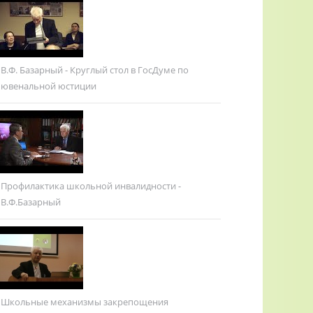
В.Ф. Базарный - Круглый стол в ГосДуме по
ювенальной юстиции
Профилактика школьной инвалидности -
В.Ф.Базарный
Школьные механизмы закрепощения