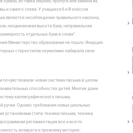
 буквах, вставка лишних, пропуск или замена их,
 и самого слова. У учащихся II и III классов
а является несоблюдение правильного наклона,
ов, неодинаковая высота букв, неправильная
размерность отдельных букв в слове".
ния Министерство образования не пошло. Инерция
оторных стереотипов неумолимо набирала свои
и почувствовали: новая система письма в целом
ознавательных способностях детей. Многие даже
стему каллиграфического письма,
й ручки. Однако требования новых школьных
и установками (типа техника письма, техника
программная регламентация все и вся по
ожность возврата к прежнему моторно-