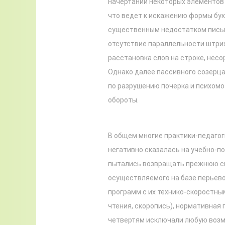
начертаний некоторых элементов в
что ведет к искажению формы буквы
существенным недостатком письм
отсутствие параллельности штрих
расстановка слов на строке, несо
Однако далее пассивного созерца
по разрушению почерка и психом
обороты.
В общем многие практики-педагог
негативно сказалась на учебно-п
пытались возвращать прежнюю си
осуществляемого на базе перьево
программ с их технико-скоростным
чтения, скоропись), нормативная 
четвертям исключали любую возм