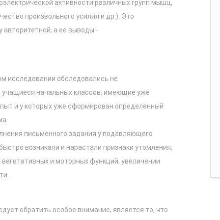
оэлектрической активности различных групп мышц,
ество произвольного усилия и др.). Это
 авторитетной, а ее выводы -
ом исследовании обследовались не
а учащиеся начальных классов, имеющие уже
пыт и у которых уже сформирован определенный
ма.
олнения письменного задания у подавляющего
ыстро возникали и нарастали признаки утомления,
 вегетативных и моторных функций, увеличении
ти.
дует обратить особое внимание, является то, что