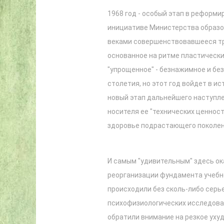
1968 год - особый этап в реформи
инициативе Министерства образо
веками совершенствовавшееся тр
основанное на ритме пластически
"упрощенное" - безнажимное и бе
столетия, но этот год войдет в и
новый этап дальнейшего наступле
носителя ее "технических ценност
здоровье подрастающего поколени
И самым "удивительным" здесь ок
реорганизации фундамента учебно
происходили без сколь-либо серь
психофизиологических исследовани
обратили внимание на резкое ухуд