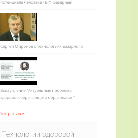
потенциала человека - В.Ф. Базарный
Сергей Миронов о технологиях Базарного
Выступление "Актуальные проблемы
здоровьесберегающего образования"
мотреть все
Технологии здоровой