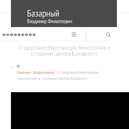
О здоровьесберегающих технологиях и
создании Центра Базарного
Главная
/
Видео-канал
/ О здоровьесберегающих
технологиях и создании Центра Базарного