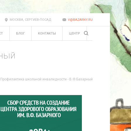
МОСКВА, СЕРГИЕВ-ПОСАД
V@BAZARNY.RU
ЕТ
БЛОГ
КОНТАКТЫ
ЦЕНТР
рный
 Профилактика школьной инвалидности - В.Ф.Базарный