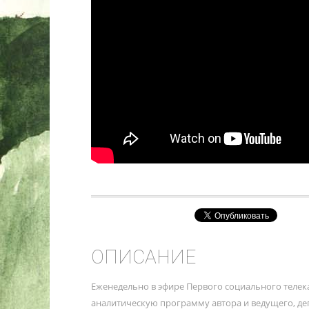
ОПИСАНИЕ
Еженедельно в эфире Первого социального теле
аналитическую программу автора и ведущего, деп