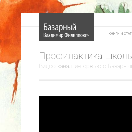
КНИГИ И СТА
Профилактика школь
Видео-канал: интервью с Базарны