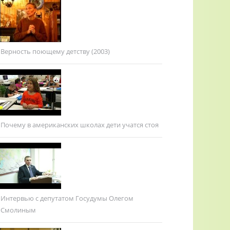
Верность поющему детству (2003)
Почему в американских школах дети учатся стоя
Интервью с депутатом Госудумы Олегом
Смолиным