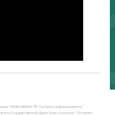
канала "ИНВА МЕДИА ТВ" смотрите информационно-
утата Государственной Думы Олега Смолина - "От прав к