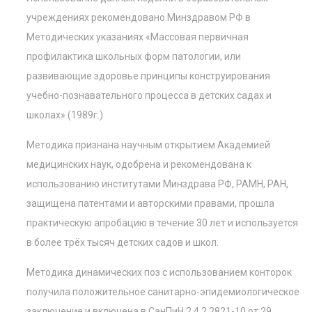
учреждениях рекомендовано Минздравом РФ в
Методических указаниях «Массовая первичная
профилактика школьных форм патологии, или
развивающие здоровье принципы конструирования
учебно-познавательного процесса в детских садах и
школах» (1989г.)
Методика признана научным открытием Академией
медицинских наук, одобрена и рекомендована к
использованию институтами Минздрава РФ, РАМН, РАН,
защищена патентами и авторскими правами, прошла
практическую апробацию в течение 30 лет и используется
в более трёх тысяч детских садов и школ.
Методика динамических поз с использованием конторок
получила положительное санитарно-эпидемиологическое
заключение и включена в СанПиН 2.4.2.2821-10 от 29