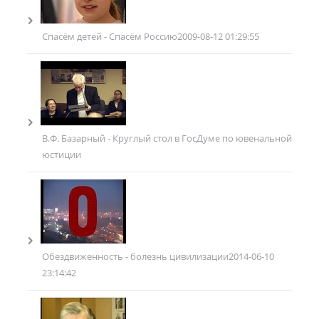
Спасём детей - Спасём Россию
2009-08-12 01:29:55
В.Ф. Базарный - Круглый стол в ГосДуме по ювенальной
юстиции
Обездвиженность - болезнь цивилизации
2014-06-10
23:14:42