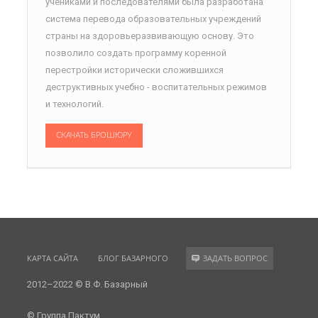
учениками и последователями была разработана
система перевода образовательных учреждений
страны на здоровьеразвивающую основу. Это
позволило создать программу коренной
перестройки исторически сложившихся
деструктивных учебно - воспитательных режимов
и технологий.
СКАЧАТЬ БРОШЮРУ
КАРТА САЙТА
БЛОГ БАЗАРНОГО
ЗАДАТЬ ВОПРОС
2012–2022 © В.Ф. Базарный
© Группа Пактум