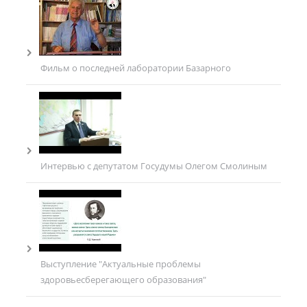
Фильм о последней лаборатории Базарного
Интервью с депутатом Госудумы Олегом Смолиным
Выступление "Актуальные проблемы
здоровьесберегающего образования"