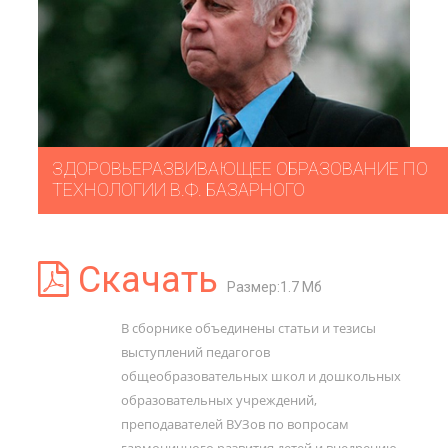
ЗДОРОВЬЕРАЗВИВАЮЩЕЕ ОБРАЗОВАНИЕ ПО
ТЕХНОЛОГИИ В.Ф. БАЗАРНОГО
Скачать
Размер:1.7 Мб
В сборнике объединены статьи и тезисы
выступлений педагогов
общеобразовательных школ и дошкольных
образовательных учреждений,
преподавателей ВУЗов по вопросам