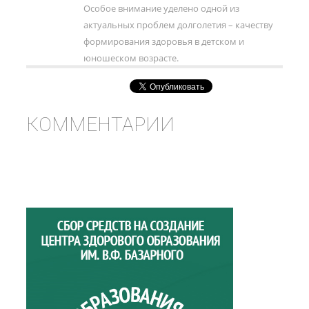
Особое внимание уделено одной из
актуальных проблем долголетия – качеству
формирования здоровья в детском и
юношеском возрасте.
КОММЕНТАРИИ