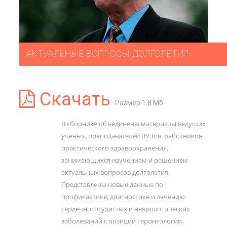
АКТУАЛЬНЫЕ ВОПРОСЫ ДОЛГОЛЕТИЯ
Скачать
Размер:1.8 Мб
В сборнике объединены материалы ведущих
ученых, преподавателей ВУЗов, работников
практического здравоохранения,
занимающихся изучением и решением
актуальных вопросов долголетия.
Представлены новые данные по
профилактике, диагностике и лечению
сердечнососудистых и неврологических
заболеваний с позиций геронтологии.