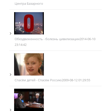
Центра Базарного
Обездвиженность - болезнь цивилизации
2014-06-10
23:14:42
Спасём детей - Спасём Россию
2009-08-12 01:29:55