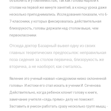
объяснить и утомляемостью, так как головы ныряли к
столам на первой же минуте занятий, а к концу урока даже
несколько приподнимались. Исследования показали, что 6-
7-классники, у которых фиксировалась действительная
близорукость, головы держали над столом выше, чем
первоклассники.
Отсюда доктор Базарный вывел одну из своих
главных теоретических предпосылок: неправильная
поза сидения за столом первична, близорукость же
вторична, а не наоборот, как считалось.
Явление это ученый назвал «синдромом низко склоненной
головы». И истоки его стал искать в учении И. Сеченова.
Действительно, когда ребенок клонит голову к книге,
замечание учителя «сядь прямо» делу не поможет.
Заставить в унисон работать сразу несколько групп мышц -