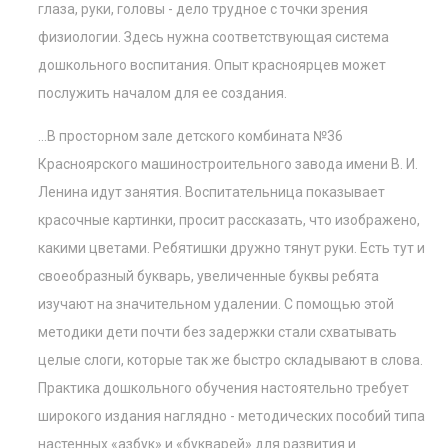
глаза, руки, головы - дело трудное с точки зрения
физиологии. Здесь нужна соответствующая система
дошкольного воспитания. Опыт красноярцев может
послужить началом для ее создания.
...В просторном зале детского комбината №36
Красноярского машиностроительного завода имени В. И.
Ленина идут занятия. Воспитательница показывает
красочные картинки, просит рассказать, что изображено,
какими цветами. Ребятишки дружно тянут руки. Есть тут и
своеобразный букварь, увеличенные буквы ребята
изучают на значительном удалении. С помощью этой
методики дети почти без задержки стали схватывать
целые слоги, которые так же быстро складывают в слова.
Практика дошкольного обучения настоятельно требует
широкого издания наглядно - методических пособий типа
настенных «азбук» и «букварей» для развития и