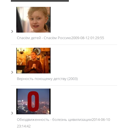
Спасём детей - Спасём Россию
2009-08-12 01:29:55
Верность поющему детству (2003)
Обездвиженность - болезнь цивилизации
2014-06-10
23:14:42