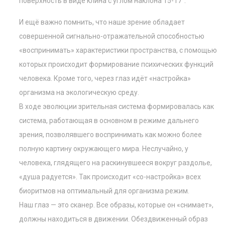
поверхность в виде клина с углом наклона 15-17°.
И ещё важно помнить, что наше зрение обладает
совершенной сигнально-отражательной способностью
«воспринимать» характеристики пространства, с помощью
которых происходит формирование психических функций
человека. Кроме того, через глаз идёт «настройка»
организма на экологическую среду.
В ходе эволюции зрительная система формировалась как
система, работающая в основном в режиме дальнего
зрения, позволявшего воспринимать как можно более
полную картину окружающего мира. Неслучайно, у
человека, глядящего на раскинувшееся вокруг раздолье,
«душа радуется». Так происходит «со-настройка» всех
биоритмов на оптимальный для организма режим.
Наш глаз — это сканер. Все образы, которые он «снимает»,
должны находиться в движении. Обездвиженный образ