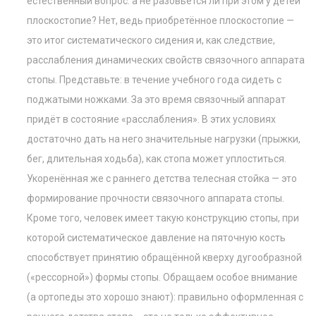
естественный вопрос: а не разовьется ли при этом у детей
плоскостопие? Нет, ведь приобретённое плоскостопие —
это итог систематического сидения и, как следствие,
расслабления динамических свойств связочного аппарата
стопы. Представьте: в течение учебного года сидеть с
поджатыми ножками. За это время связочный аппарат
придёт в состояние «расслабления». В этих условиях
достаточно дать на него значительные нагрузки (прыжки,
бег, длительная ходьба), как стопа может уплоститься.
Укоренённая же с раннего детства телесная стойка — это
формирование прочности связочного аппарата стопы.
Кроме того, человек имеет такую конструкцию стопы, при
которой систематическое давление на пяточную кость
способствует принятию обращённой кверху дугообразной
(«рессорной») формы стопы. Обращаем особое внимание
(а ортопеды это хорошо знают): правильно оформленная с