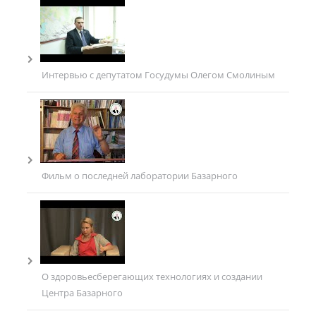
Интервью с депутатом Госудумы Олегом Смолиным
Фильм о последней лаборатории Базарного
О здоровьесберегающих технологиях и создании
Центра Базарного