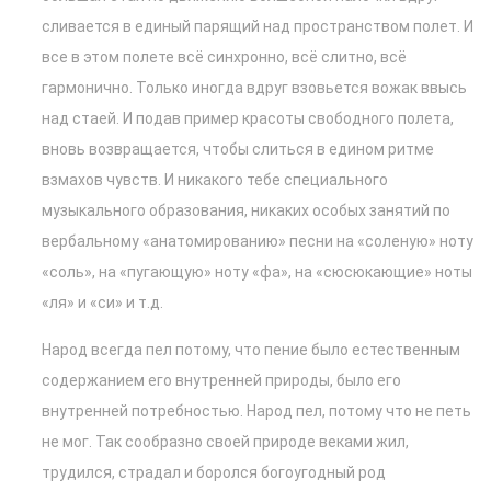
сливается в единый парящий над пространством полет. И
все в этом полете всё синхронно, всё слитно, всё
гармонично. Только иногда вдруг взовьется вожак ввысь
над стаей. И подав пример красоты свободного полета,
вновь возвращается, чтобы слиться в едином ритме
взмахов чувств. И никакого тебе специального
музыкального образования, никаких особых занятий по
вербальному «анатомированию» песни на «соленую» ноту
«соль», на «пугающую» ноту «фа», на «сюсюкающие» ноты
«ля» и «си» и т.д.
Народ всегда пел потому, что пение было естественным
содержанием его внутренней природы, было его
внутренней потребностью. Народ пел, потому что не петь
не мог. Так сообразно своей природе веками жил,
трудился, страдал и боролся богоугодный род