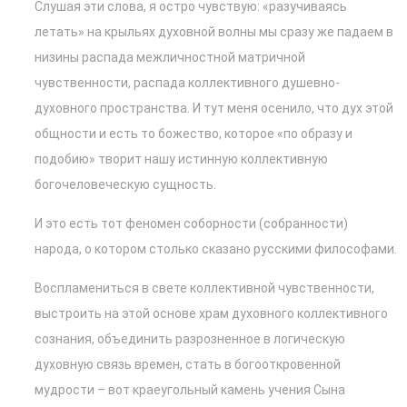
Слушая эти слова, я остро чувствую: «разучиваясь
летать» на крыльях духовной волны мы сразу же падаем в
низины распада межличностной матричной
чувственности, распада коллективного душевно-
духовного пространства. И тут меня осенило, что дух этой
общности и есть то божество, которое «по образу и
подобию» творит нашу истинную коллективную
богочеловеческую сущность.
И это есть тот феномен соборности (собранности)
народа, о котором столько сказано русскими философами.
Воспламениться в свете коллективной чувственности,
выстроить на этой основе храм духовного коллективного
сознания, объединить разрозненное в логическую
духовную связь времен, стать в богооткровенной
мудрости – вот краеугольный камень учения Сына