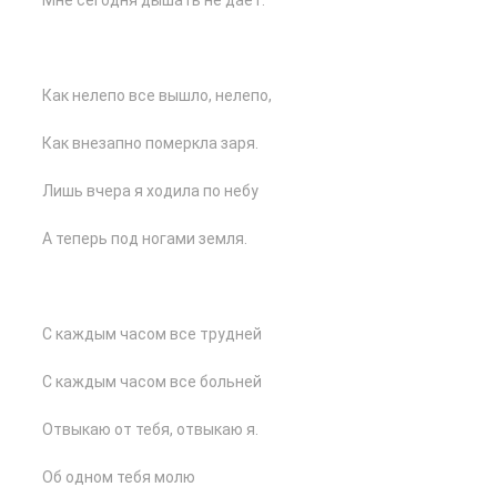
Мне сегодня дышать не дает.
Как нелепо все вышло, нелепо,
Как внезапно померкла заря.
Лишь вчера я ходила по небу
А теперь под ногами земля.
С каждым часом все трудней
С каждым часом все больней
Отвыкаю от тебя, отвыкаю я.
Об одном тебя молю