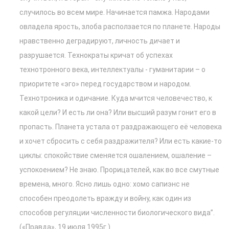
случилось во всем мире. Начинается памжа. Народами
овладела ярость, злоба расползается по планете. Народы
нравственно деградируют, личность дичает и
разрушается. Технократы кричат об успехах
технотронного века, интеллектуалы - гуманитарии – о
приоритете «эго» перед государством и народом.
Технотроника и одичание. Куда мчится человечество, к
какой цели? И есть ли она? Или высший разум гонит его в
пропасть. Планета устала от раздражающего её человека
и хочет сбросить с себя раздражителя? Или есть какие-то
циклы: спокойствие сменяется ошалением, ошаление –
успокоением? Не знаю. Прорицателей, как во все смутные
времена, много. Ясно лишь одно: хомо сапиэнс не
способен преодолеть вражду и войну, как один из
способов регуляции численности биологического вида”.
(«Правда», 19 июля 1995г.).