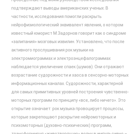
подтверждают выводы американских ученых. В
частности, исследования помогли раскрыть
нейрофизиологический эквивалент явления, о котором
известный юморист М.Задорнов говорит как о синдроме
«залипания» мозговых извилин. Установлено, что после
активного прослушивания рок музыки на
электромиограммах и электроэнцефалограммах
наблюдается увеличение спаек (шумов). Они отражают
возрастание судорожности и хаоса в сенсорно-моторных
информационных каналах. Судорожности, характерной
для самых примитивных уровней построения чувственно-
моторных программ по принципу «все, либо ничего». Это
открытие означает: рок музыка провоцирует процессы,
которые закрепощают раскрытие нейромоторных и
психомоторных (духовно-психических) программ,
трансформируя «животворящую» волну в импульсивно –