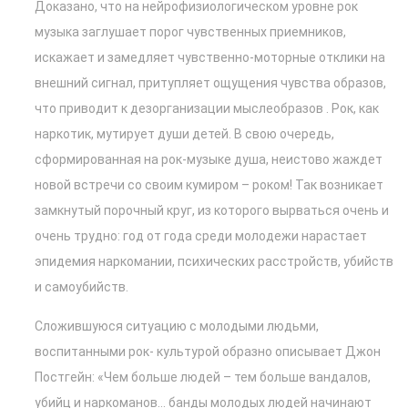
Доказано, что на нейрофизиологическом уровне рок
музыка заглушает порог чувственных приемников,
искажает и замедляет чувственно-моторные отклики на
внешний сигнал, притупляет ощущения чувства образов,
что приводит к дезорганизации мыслеобразов . Рок, как
наркотик, мутирует души детей. В свою очередь,
сформированная на рок-музыке душа, неистово жаждет
новой встречи со своим кумиром – роком! Так возникает
замкнутый порочный круг, из которого вырваться очень и
очень трудно: год от года среди молодежи нарастает
эпидемия наркомании, психических расстройств, убийств
и самоубийств.
Сложившуюся ситуацию с молодыми людьми,
воспитанными рок- культурой образно описывает Джон
Постгейн: «Чем больше людей – тем больше вандалов,
убийц и наркоманов… банды молодых людей начинают