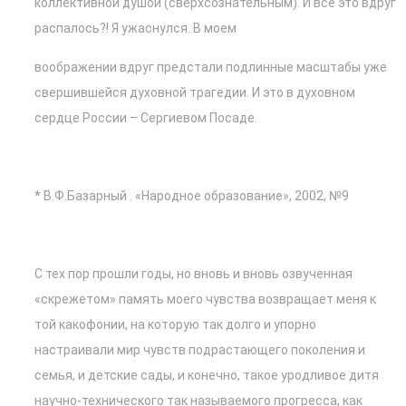
коллективной душой (сверхсознательным). И всё это вдруг
распалось?! Я ужаснулся. В моем
воображении вдруг предстали подлинные масштабы уже
свершившейся духовной трагедии. И это в духовном
сердце России – Сергиевом Посаде.
* В.Ф.Базарный . «Народное образование», 2002, №9
С тех пор прошли годы, но вновь и вновь озвученная
«скрежетом» память моего чувства возвращает меня к
той какофонии, на которую так долго и упорно
настраивали мир чувств подрастающего поколения и
семья, и детские сады, и конечно, такое уродливое дитя
научно-технического так называемого прогресса, как