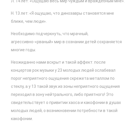
Л. 14 лет: «Ощущаю весь мир чуждым и враждебным мне».
Н. 13 лет: «Я ощущаю, что динозавры становятся мне
ближе, чем люди».
Необходимо подчеркнуть, что мрачный,
агрессивно-«рваный» мир в сознании детей сохраняется
многие годы.
Неожиданно нами вскрыт и такой аффект: после
концертов рок музыки у 23 молодых людей ослабевал
порог неприятного ощущения скрежета металлом по
стеклу, а у 13 такой звук из зоны неприятного ощущения
переходил в зону нейтрального, либо приятного! Это
свидетельствует о привитии хаоса и какофонии в душах
молодых людей, о возникновении потребности в такой
какофонии.