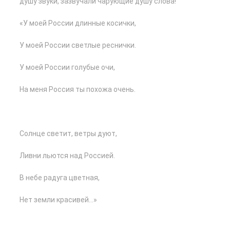
душу звуки, зазвучали чарующие душу слова!
«У моей России длинные косички,
У моей России светлые реснички.
У моей России голубые очи,
На меня Россия ты похожа очень.
Солнце светит, ветры дуют,
Ливни льются над Россией.
В небе радуга цветная,
Нет земли красивей…»