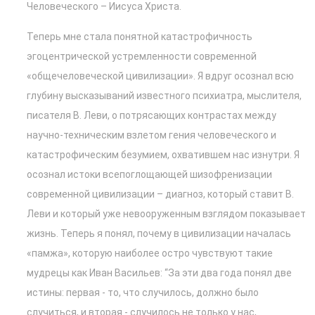
Человеческого – Иисуса Христа.
Теперь мне стала понятной катастрофичность
эгоцентрической устремленности современной
«общечеловеческой цивилизации». Я вдруг осознал всю
глубину высказываний известного психиатра, мыслителя,
писателя В. Леви, о потрясающих контрастах между
научно-техническим взлетом гения человеческого и
катастрофическим безумием, охватившем нас изнутри. Я
осознал истоки всепоглощающей шизофренизации
современной цивилизации – диагноз, который ставит В.
Леви и который уже невооруженным взглядом показывает
жизнь. Теперь я понял, почему в цивилизации началась
«памжа», которую наиболее остро чувствуют такие
мудрецы как Иван Васильев: “За эти два года понял две
истины: первая - то, что случилось, должно было
случиться, и вторая - случилось не только у нас,