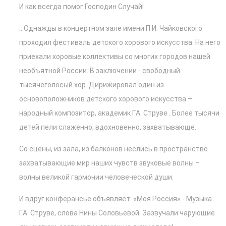
И как всегда помог Господин Случай!
…Однажды в концертном зале имени П.И. Чайковского
проходил фестиваль детского хорового искусства. На него
приехали хоровые коллективы со многих городов нашей
необъятной России. В заключении - свободный
тысячеголосый хор. Дирижировал один из
основоположников детского хорового искусства –
народный композитор, академик Г.А. Струве . Более тысячи
детей пели слаженно, вдохновенно, захватывающе.
Со сцены, из зала, из балконов неслись в пространство
захватывающие мир наших чувств звуковые волны –
волны великой гармонии человеческой души.
И вдруг конферансье объявляет: «Моя Россия» - Музыка
Г.А. Струве, слова Нины Соловьевой. Зазвучали чарующие