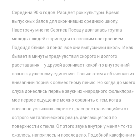
Середина 90-х годов. Расцвет рок культуры. Время
выпускных балов для окончивших среднюю школу.
Навстречу мне по Сергиев Посаду двигалась группа
молодых людей с приподнято-звонким настроением.
Подойдя ближе, я понял: все они выпускники школы. И как
бывает в минуты предчувствия скорого и долгого
расставания – у друзей возникает какой-то внутренний
позыв к душевному единению. Только этим я объясняю их
внезапный порыв к совместному пению. Но когда до моего
слуха донеслись первые звуки их «народного фольклора»
мое первое ощущение можно сравнить с тем, когда
внезапно услышишь скрежет, распространяющийся от
острого металлического резца, двигающегося по
поверхности стекла. От этого звука внутри у меня что-то
сжалось, напряглось и похолодело. Подобной какофонии и