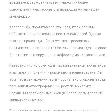
времяпрепровождением, это – наркотик более
смертельный, чем героин, отравляющий жизнь нашей
молодежи…»
Казалось бы, прочитав все это – родители должны
побежать на дискотеки и спасать своих детей. Однако
этого не происходит. А рок музыка агрессивно и
наступательно из года в год затягивает молодежь в свое
болото, наркотизирующее и деформирующее юные души.
Известно, что 70-80-е годы – время активной пропаганды
и активного «привития» рок музыки в нашей стране. И в
том, что в эти экономически и социально спокойные годы
произошел катастрофический рост психических
нарушений среди призывников (в 12 раз) есть и особый
«вклад» рок-музыки.
Проведенные под моим руководством исследования