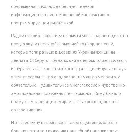
современная школа, с её бесчувственной
информационно-ориентированной инструктивно-
программирующей дидактикой.
Рядом с этой какофонией в памяти моего раннего детства
всегда звучит великой гармонией тот хор, те песни,
которые пели раньше в деревнях Украины женщины –
девчата. Соберутся, бывало, они вечером, после тяжелого
изнурительного крестьянского труда, где-нибудь в саду и
затянут хором такую сладостно-щемящую мелодию. И
обязательно – удивительное многоголосие и чувственно-
эмоциональная слаженность - гармония. Сижу, бывало,
под кустом, и сердце замирает от такого сладостного
сопереживания.
И в такие минуты возникает такое ощущение, словно
большая стая по движению волшебной палочки вдруг