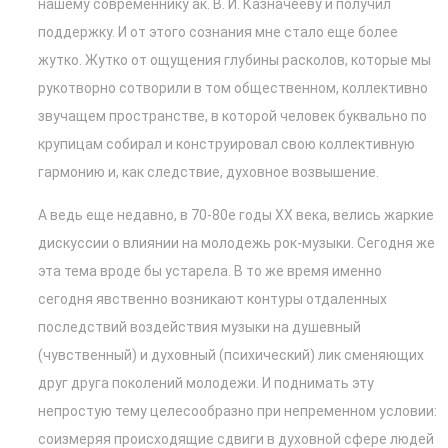
нашему современнику ак. В. И. Казначееву и получил
поддержку. И от этого сознания мне стало еще более
жутко. Жутко от ощущения глубины расколов, которые мы
рукотворно сотворили в том общественном, коллективно
звучащем пространстве, в которой человек буквально по
крупицам собирал и конструировал свою коллективную
гармонию и, как следствие, духовное возвышение.
А ведь еще недавно, в 70-80е годы ХХ века, велись жаркие
дискуссии о влиянии на молодежь рок-музыки. Сегодня же
эта тема вроде бы устарела. В то же время именно
сегодня явственно возникают контуры отдаленных
последствий воздействия музыки на душевный
(чувственный) и духовный (психический) лик сменяющих
друг друга поколений молодежи. И поднимать эту
непростую тему целесообразно при непременном условии:
соизмеряя происходящие сдвиги в духовной сфере людей