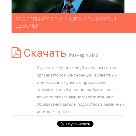
РАЗДЕЛЬНОЕ ОБУЧЕНИЕ МАЛЬЧИКОВ И
ДЕВОЧЕК
Скачать
Размер:4.6 Мб
В данном сборнике опубликованы статьи
организаторов конференции и известных
отечественных ученых, представлен
положительный опыт по проблеме поло-
личностного (гендерного) воспитания и
образования детей и подростков в различных
регионах страны.