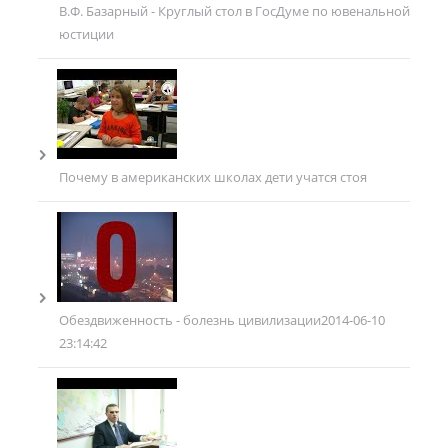
В.Ф. Базарный - Круглый стол в ГосДуме по ювенальной
юстиции
Почему в американских школах дети учатся стоя
Обездвиженность - болезнь цивилизации
2014-06-10
23:14:42