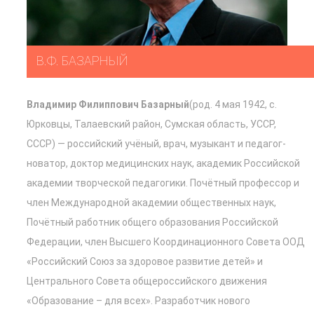
В.Ф. БАЗАРНЫЙ
Владимир Филиппович Базарный
(род. 4 мая 1942, с.
Юрковцы, Талаевский район, Сумская область, УССР,
СССР) — российский учёный, врач, музыкант и педагог-
новатор, доктор медицинских наук, академик Российской
академии творческой педагогики. Почётный профессор и
член Международной академии общественных наук,
Почётный работник общего образования Российской
Федерации, член Высшего Координационного Совета ООД
«Российский Союз за здоровое развитие детей» и
Центрального Совета общероссийского движения
«Образование – для всех». Разработчик нового