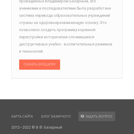
проведённых Владимиром Базарным, его
учениками и последователями была разработана
система перевода образовательных учреждений
страны на здоровьеразвивающую основу. Это
позволило создать программу коренной
перестройки исторически сложившихся
деструктивных учебно - воспитательных режимов
и технологий.
СКАЧАТЬ БРОШЮРУ
КАРТА САЙТА
БЛОГ БАЗАРНОГО
ЗАДАТЬ ВОПРОС
2012–2022 © В.Ф. Базарный