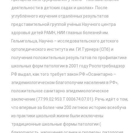
деятельности в детских садах и школах». После
углублённого изучения отдалённых результатов
представительной группой учёных Научного центра
здоровья детей РАМН, НИИ глазных болезней им.
Гельмгольца, Научно – исследовательского детского
ортопедического института им. Г.И.Турнера (СПб) и
получения положительных результатов по профилактике
школьных форм патологии в 2001 году Роспотребнадзор
РФ выдал, как того требует закон РФ «Осанитарно –
эпидемиологическом благополучии населения в РФ»,
положительное санитарно эпидемиологическое
заключение (77.99.02.953.Т.000674.07.01). Речь идёт о том,
что впервые за более чем 200 летнюю историю всеобуча
из практики школьной жизни были исключены
традиционные школьные формы патологии (
близорукость, нарушения осанки и сколиозы, патология