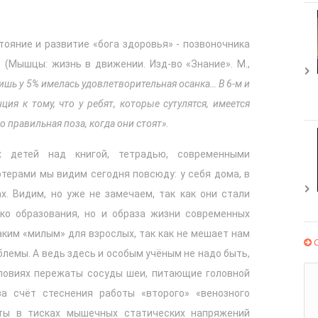
ояние и развитие «бога здоровья» - позвоночника
 (Мышцы: жизнь в движении. Изд-во «Знание». М.,
лишь у 5% имелась удовлетворительная осанка… В 6-м и
ция к тому, что у ребят, которые сутулятся, имеется
го правильная поза, когда они стоят».
х детей над книгой, тетрадью, современными
терами мы видим сегодня повсюду: у себя дома, в
ах. Видим, но уже не замечаем, так как они стали
ко образования, но и образа жизни современных
аким «милым» для взрослых, так как не мешает нам
С
блемы. А ведь здесь и особым учёным не надо быть,
словиях пережаты сосуды шеи, питающие головной
за счёт стеснения работы «второго» «венозного
аты в тисках мышечных статических напряжений