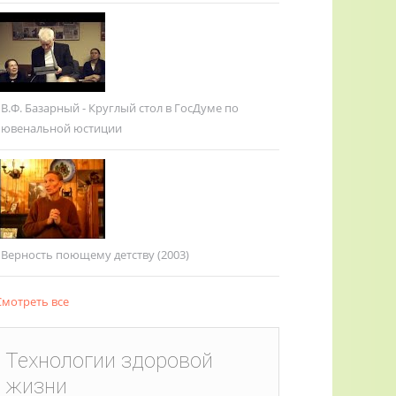
В.Ф. Базарный - Круглый стол в ГосДуме по
ювенальной юстиции
Верность поющему детству (2003)
мотреть все
Технологии здоровой
жизни