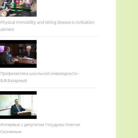
Physical Immobility and sitting disease is civilization
ailment
Профилактика школьной инвалидности -
В.Ф.Базарный
Интервью с депутатом Госудумы Олегом
Смолиным