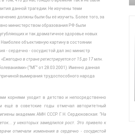
ития данной трагедии. Не изучены теми
ачению должны были бы её изучить. Более того, за
вно министерством образования РФ были
угубляющих и так драматичное здоровье новых
а. Наиболее объективную картину в состоянии
я - сердечно - сосудистой дал экс министр
:
«Ежегодно в стране регистрируется от 15 до 17 млн.
аболеваниями»
(“МГ” от 28.03.2001). Именно данная
 причиной вымирания трудоспособного народа
ими корнями уходит в детство и непосредственно
м ещё в советские годы отмечал авторитетный
игиены академик АМН СССР. Г. Н. Сердюковская:
“На
ток... у некоторых замедлился рост. Это привело к
 врачи отмечали изменения в сердечно - сосудистой