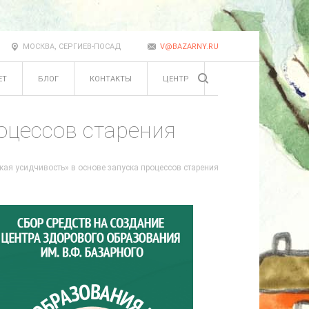
МОСКВА, СЕРГИЕВ-ПОСАД
V@BAZARNY.RU
ЕТ
БЛОГ
КОНТАКТЫ
ЦЕНТР
оцессов старения
кая усидчивость» в основе запуска процессов старения