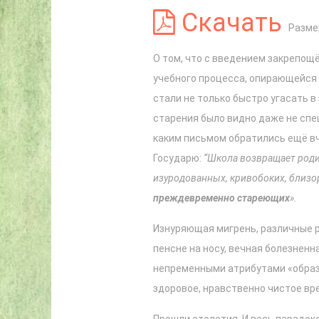
Скачать
Разме
О том, что с введением закрепощ
учебного процесса, опирающейся 
стали не только быстро угасать в
старения было видно даже не спец
каким письмом обратились ещё вч
Государю:
“Школа возвращает роди
изуродованных, кривобоких, близор
преждевременно стареющих
».
Изнуряющая мигрень, различные р
пенсне на носу, вечная болезненна
непременными атрибутами «образо
здоровое, нравственно чистое вр
Прошли столетия. И весь парадокс