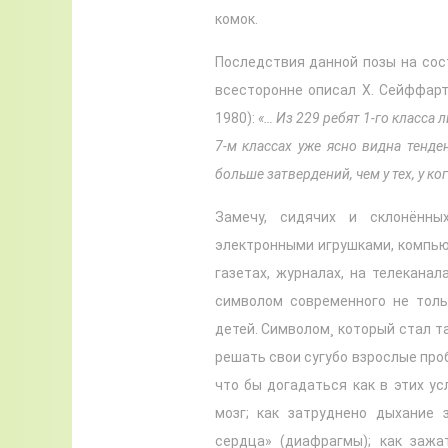
комок.
Последствия данной позы на сост
всесторонне описал Х. Сейффарт
1980):
«… Из 229 ребят 1-го класса 
7-м классах уже ясно видна тенден
больше затвердений, чем у тех, у ко
Замечу, сидячих и склонённы
электронными игрушками, компью
газетах, журналах, на телеканал
символом современного не толь
детей. Символом¸ который стал т
решать свои сугубо взрослые про
что бы догадаться как в этих у
мозг; как затруднено дыхание 
сердца» (диафрагмы); как заж