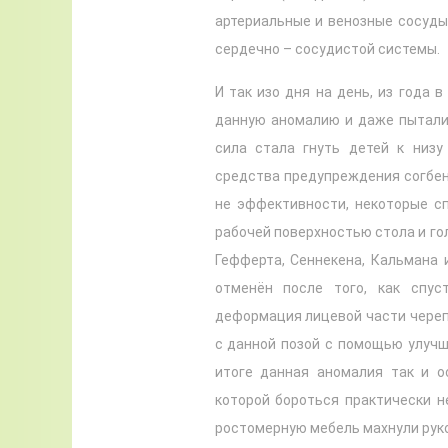
артериальные и венозные сосуды;
сердечно – сосудистой системы.
И так изо дня на день, из года 
данную аномалию и даже пыталис
сила стала гнуть детей к низу
средства предупреждения согбен
не эффективности, некоторые с
рабочей поверхностью стола и го
Гефферта, Сеннекена, Кальмана 
отменён после того, как спу
деформация лицевой части череп
с данной позой с помощью улучш
итоге данная аномалия так и о
которой бороться практически н
ростомерную мебель махнули руко