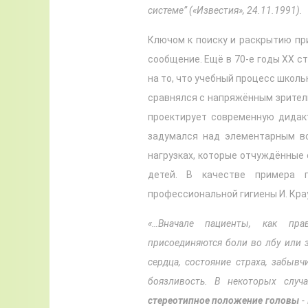
системе” («Известия», 24.11.1991).
Ключом к поиску и раскрытию пр
сообщение. Ещё в 70-е годы ХХ с
на то, что учебный процесс школ
сравнялся с напряжённым зритель
проектирует современную дидак
задумался над элементарным во
нагрузках, которые отчуждённые 
детей. В качестве примера 
профессиональной гигиены И. Крау
«…Вначале пациенты, как пра
присоединяются боли во лбу или 
сердца, состояние страха, забывч
боязливость. В некоторых случ
стереотипное положение головы
-