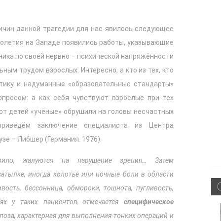
ичин данной трагедии для нас явилось следующее
толетия на Западе появились работы, указывающие
ьника по своей нервно – психической напряжённости
ным трудом взрослых. Интересно, а кто из тех, кто
тику и надуманные «образовательные стандарты»
просом: а как себя чувствуют взрослые при тех
от детей «учёные» обрушили на головы несчастных
приведём заключение специалиста из Центра
зе – Либшер (Германия. 1976).
вило, жалуются на нарушение зрения… Затем
затылке, иногда колотье или ночные боли в области
ивость, бессонница, обмороки, тошнота, пугливость,
аях у таких пациентов отмечается
специфическое
 поза, характерная для выполнения тонких операций и