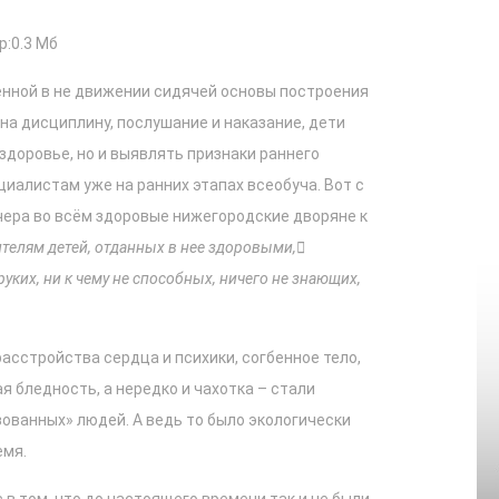
р:0.3 Мб
ённой в не движении сидячей основы построения
на дисциплину, послушание и наказание, дети
 здоровье, но и выявлять признаки раннего
иалистам уже на ранних этапах всеобуча. Вот с
ера во всём здоровые нижегородские дворяне к
телям детей, отданных в нее здоровыми,

уких, ни к чему не способных, ничего не знающих,
асстройства сердца и психики, согбенное тело,
я бледность, а нередко и чахотка – стали
ванных» людей. А ведь то было экологически
емя.
 в том, что до настоящего времени так и не были