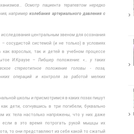
ханизмов… Осмотр пациента терапевтом нередко
ния, например
колебания артериального давления с
 исследования центральным звеном для осознания
 – сосудистой системой (и не только) в условиях
а как взрослых, так и детей в учебном процессе
рытое И.Краузе – Либшер положение:
«… у таких
ческое стереотипное положение головы - поза,
онких операций и контроля за работой мелких
ачальной школы и присмотримся в каких позах пишут
 как дети, согнувшись в три погибели, буквально
ом их тела настолько напряжены, что у них даже
А если в это время потрогать рукой мышцы их
вота, то они представляют из себя какой то сжатый