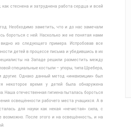
 как стеснена и затруднена работа сердца и всей
в год. Необходимо заметить, что и до нас замечали
ь бороться с ней. Насколько же не понятая нами
 видно из следующего примера. Испробовав все
ности детей в процессе письма и убедившись в их
пециалисты на Западе решили разместить между
ловой специальные костыли – упоры, типа Шребера,
и другие. Однако данный метод «инквизиции» был
стя некоторое время у детей была обнаружена
а. Наша отечественная гигиена пыталась бороться
ения освещённости рабочего места учащихся. А в
сталась для науки как некая «нечистая» сила, с
е возможно. После этого и на освещённость, и на
й.