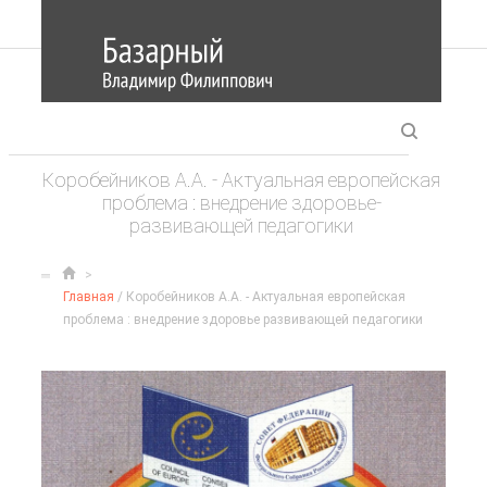
Коробейников А.А. - Актуальная европейская
проблема : внедрение здоровье­
развивающей педагогики
Главная
/ Коробейников А.А. - Актуальная европейская
проблема : внедрение здоровье­ развивающей педагогики