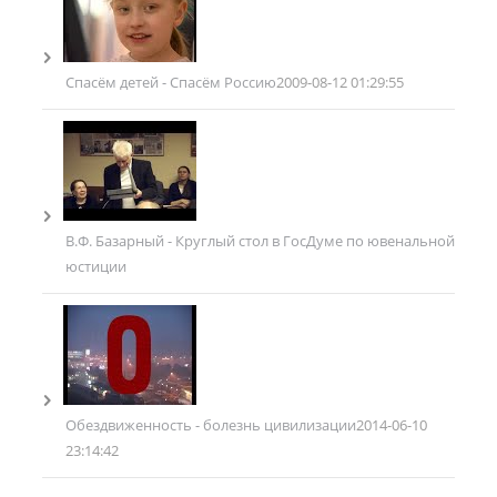
Спасём детей - Спасём Россию
2009-08-12 01:29:55
В.Ф. Базарный - Круглый стол в ГосДуме по ювенальной
юстиции
Обездвиженность - болезнь цивилизации
2014-06-10
23:14:42